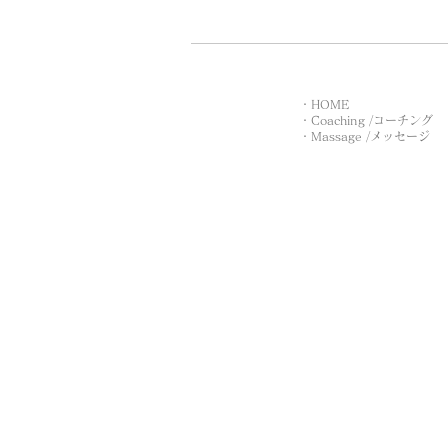
・HOME
・Coaching /コーチング
・Massage /メッセージ